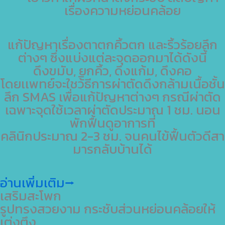
เรื่องความหย่อนคล้อย
แก้ปัญหาเรื่องตาตกคิ้วตก และริ้วร้อยลึก
ต่างๆ ซึ่งแบ่งแต่ละจุดออกมาได้ดังนี้
ดึงขมับ, ยกคิ้ว, ดึงแก้ม, ดึงคอ
โดยเเพทย์จะใชว้ิธีการผ่าตัดดึงกล้ามเนื้อชั้น
ลึก SMAS เพื่อแก้ปัญหาต่างๆ กรณีผ่าตัด
เฉพาะจุดใช้เวลาผ่าตัดประมาณ 1 ชม. นอน
พักฟื้นดูอาการที่
คลินิกประมาณ 2-3 ชม. จนคนไข้ฟื้นตัวดีสา
มารกลับบ้านได้
อ่านเพิ่มเติม⭢
เสริมสะโพก
รูปทรงสวยงาม กระชับส่วนหย่อนคล้อยให้
เต่งตึง