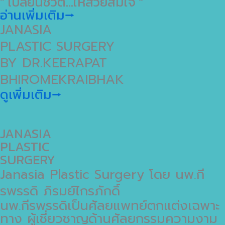
" เปลี่ยนชีวิต...ให้สวยสมใจ "
อ่านเพิ่มเติม⭢
JANASIA
PLASTIC SURGERY
BY DR.KEERAPAT
BHIROMEKRAIBHAK
ดูเพิ่มเติม⭢
JANASIA
PLASTIC
SURGERY
Janasia Plastic Surgery โดย นพ.กี
รพรรดิ ภิรมย์ไกรภักดิ์
นพ.กีรพรรดิเป็นศัลยแพทย์ตกแต่งเฉพาะ
ทาง ผู้เชี่ยวชาญด้านศัลยกรรมความงาม