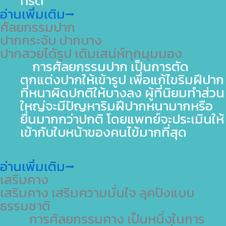
กรีด
อ่านเพิ่มเติม⭢
ศัลยกรรมปาก
ปากกระจับ ปากบาง
ปากสวยได้รูป เติมเสน่ห์ทุกมุมมอง
การศัลยกรรมปาก เป็นการตัด
ตกแต่งปากให้เข้ารูป เพื่อแก้ไขริมฝีปาก
ที่หนาผิดปกติให้บางลง ผู้ที่นิยมทำส่วน
ใหญ่จะมีปัญหาริมฝีปากหนามากหรือ
ยื่นมากกว่าปกติ โดยแพทย์จะประเมินให้
เข้ากับใบหน้าของคนไข้มากที่สุด
อ่านเพิ่มเติม⭢
เสริมคาง
เสริมคาง เสริมความมั่นใจ ลุคปังแบบ
ธรรมชาติ
การศัลยกรรมคาง เป็นหนึ่งในการ