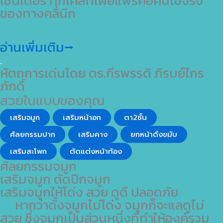
เซนเตอร์ ทุกเคสที่เผยแพร่คือคนไข้จริง
ของทางคลินิก
อ่านเพิ่มเติม⭢
.
หัตถการเด่นโดย ดร.กีรพรรดิ ภิรมย์ไกร
ภักดิ์
สวยในแบบของคุณ
เสริมจมูก
เสริมหน้าอก
ตา2ชั้น
ศัลยกรรมปาก
เสริมคาง
ยกหน้าดึงขมับ
เสริมสะโพก
ตัดแต่งหน้าท้อง
ศัลยกรรมจมูก
เสริมจมูก ตัดปีกจมูก
เสริมจมูกให้โด่ง สวย ดูดี ปลอดภัย
หากว่าดั้งจมูกไม่โด่ง จมูกก็จะแลดูไม่
สวย ซึ่งจมูกเป็นส่วนหนึ่งที่ทำให้องค์รวม